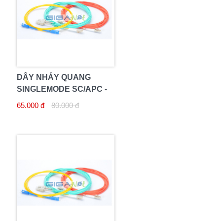
DÂY NHẢY QUANG
SINGLEMODE SC/APC -
SC/APC 10M
65.000 đ
80.000 đ