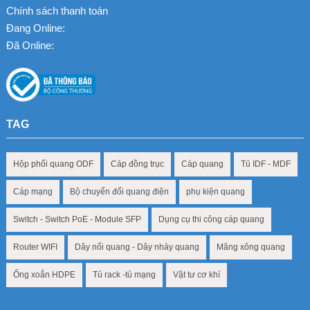
Chính sách thanh toán
Đang Online:
Đã Online:
TAG
Hộp phối quang ODF
Cáp đồng trục
Cáp quang
Tủ IDF - MDF
Cáp mạng
Bộ chuyển đổi quang điện
phụ kiện quang
Switch - Switch PoE - Module SFP
Dụng cụ thi công cáp quang
Router WIFI
Dây nối quang - Dây nhảy quang
Măng xông quang
Ống xoắn HDPE
Tủ rack -tủ mạng
Vật tư cơ khí