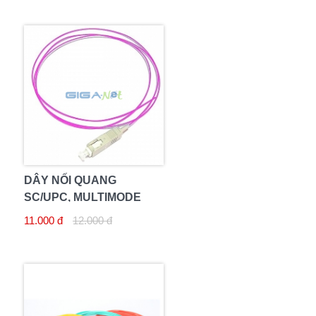
DÂY NỐI QUANG
SC/UPC, MULTIMODE
OM4
11.000 đ
12.000 đ