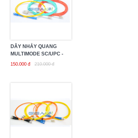
DÂY NHẢY QUANG
MULTIMODE SC/UPC -
SC/UPC 10M DUPLEX
150.000 đ
210.000 đ