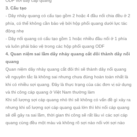
ODF với dây cáp quang
3. Cấu tạo
- Dây nhảy quang có cấu tạo gồm 2 hoặc 4 đầu nối chia đều ở 2
phía, có thể không cần bảo vệ bởi hộp phối quang dưới lực tác
động nhẹ
- Dây nối quang có cấu tạo gồm 1 hoặc nhiều đầu nối ở 1 phía
và luôn phải bảo vệ trong các hộp phối quang ODF
4. Quan niệm sai lầm dây nhảy quang cắt đôi thành dây nối
quang
Quan niệm dây nhảy quang cắt đôi thì sẽ thành dây nối quang
về nguyên tắc là không sai nhưng chưa đúng hoàn toàn nhất là
khi có nhiều sợi quang. Đây là thực trạng của các đơn vị sử dụng
và thi công cáp quang ở Việt Nam thường làm
Khi số lượng sợi cáp quang nhỏ thì sẽ không có vấn đề gì xảy ra
nhưng khi số lượng sợi cáp quang quá lớn thì khi nối cáp quang
sẽ dễ gây ra sai lầm, thời gian thi công sẽ rất lâu vì các sợi cáp
quang cùng đều một màu và không rõ sợi nào nối với sợi nào