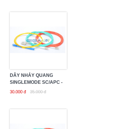
DÂY NHẢY QUANG
SINGLEMODE SC/APC -
SC/APC 2M
30.000 đ
35.000 đ