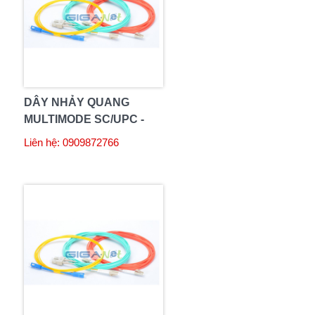
DÂY NHẢY QUANG
MULTIMODE SC/UPC -
LC/UPC 3M DUPLEX
Liên hệ: 0909872766