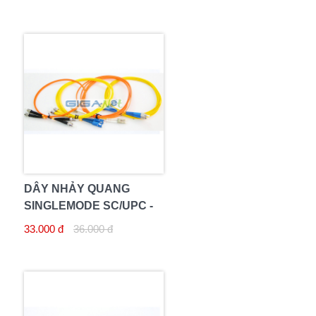
DÂY NHẢY QUANG
SINGLEMODE SC/UPC -
SC/UPC 3M
33.000 đ
36.000 đ