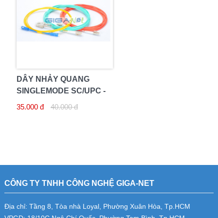
DÂY NHẢY QUANG
SINGLEMODE SC/UPC -
FC/UPC 3M
35.000 đ
40.000 đ
CÔNG TY TNHH CÔNG NGHỆ GIGA-NET
Địa chỉ: Tầng 8, Tòa nhà Loyal, Phường Xuân Hòa, Tp.HCM
VPGD: 18/10C Ngô Chí Quốc, Phường Tam Bình, Tp.HCM