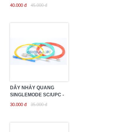
SC/APC 5M
40.000 đ
45.000 đ
DÂY NHẢY QUANG
SINGLEMODE SC/UPC -
SC/UPC 2M
30.000 đ
35.000 đ