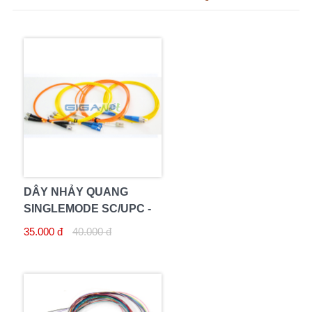
DÂY NHẢY QUANG
SINGLEMODE SC/UPC -
LC/UPC 3M
35.000 đ
40.000 đ