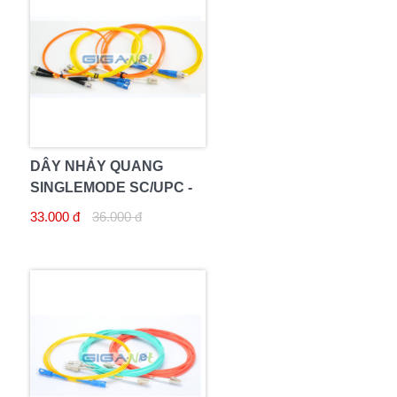
DÂY NHẢY QUANG
SINGLEMODE SC/UPC -
SC/UPC 3M
33.000 đ
36.000 đ