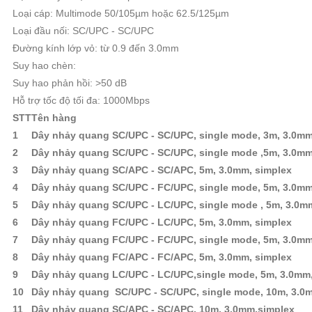
Loại cáp: Multimode 50/105µm hoặc 62.5/125µm
Loại đầu nối: SC/UPC - SC/UPC
Đường kính lớp vỏ: từ 0.9 đến 3.0mm
Suy hao chèn:
Suy hao phản hồi: >50 dB
Hỗ trợ tốc độ tối đa: 1000Mbps
STT
Tên hàng
1
Dây nhảy quang SC/UPC - SC/UPC, single mode, 3m, 3.0mm
2
Dây nhảy quang SC/UPC - SC/UPC, single mode ,5m, 3.0mm
3
Dây nhảy quang SC/APC - SC/APC, 5m, 3.0mm, simplex
4
Dây nhảy quang SC/UPC - FC/UPC, single mode, 5m, 3.0mm
5
Dây nhảy quang SC/UPC - LC/UPC, single mode , 5m, 3.0m
6
Dây nhảy quang FC/UPC - LC/UPC, 5m, 3.0mm, simplex
7
Dây nhảy quang FC/UPC - FC/UPC, single mode, 5m, 3.0mm
8
Dây nhảy quang FC/APC - FC/APC, 5m, 3.0mm, simplex
9
Dây nhảy quang LC/UPC - LC/UPC,single mode, 5m, 3.0mm,
10
Dây nhảy quang SC/UPC - SC/UPC, single mode, 10m, 3.0
11
Dây nhảy quang SC/APC - SC/APC, 10m, 3.0mm,simplex