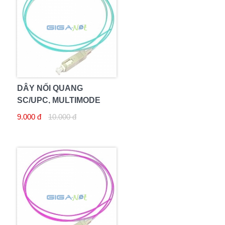
DÂY NỐI QUANG
SC/UPC, MULTIMODE
OM3
9.000 đ
10.000 đ