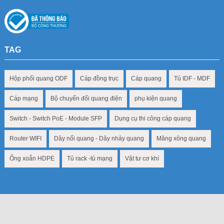
TAG
Hộp phối quang ODF
Cáp đồng trục
Cáp quang
Tủ IDF - MDF
Cáp mạng
Bộ chuyển đổi quang điện
phụ kiện quang
Switch - Switch PoE - Module SFP
Dụng cụ thi công cáp quang
Router WIFI
Dây nối quang - Dây nhảy quang
Măng xông quang
Ống xoắn HDPE
Tủ rack -tủ mạng
Vật tư cơ khí