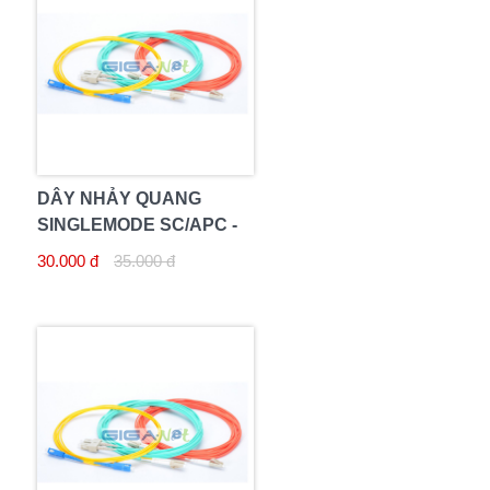
DÂY NHẢY QUANG
SINGLEMODE SC/APC -
SC/APC 2M
30.000 đ
35.000 đ