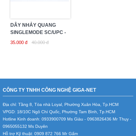
DÂY NHẢY QUANG
SINGLEMODE SC/UPC -
FC/UPC 3M
35.000 đ
40.000 đ
CÔNG TY TNHH CÔNG NGHỆ GIGA-NET
Địa chỉ: Tầng 8, Tòa nhà Loyal, Phường Xuân Hòa, Tp.HCM
VPGD: 18/10C Ngô Chí Quốc, Phường Tam Bình, Tp.HCM
Hotline Kinh doanh: 0933900709 Ms Giàu - 0963826436 Mr Thụy -
0965055132 Ms Duyên
Hỗ trợ Kỹ thuật: 0909 872 766 Mr Gấm