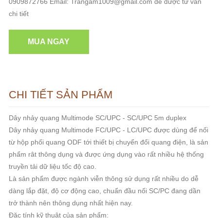
0909872766 Email: Trangam1009@gmail.com để được tư vấn
chi tiết
MUA NGAY
CHI TIẾT SẢN PHẨM
Dây nhảy quang Multimode SC/UPC - SC/UPC 5m duplex
Dây nhảy quang Multimode FC/UPC - LC/UPC được dùng để nối
từ hộp phối quang ODF tới thiết bị chuyển đổi quang điện, là sản
phẩm rât thông dụng và được ứng dụng vào rất nhiều hệ thống
truyền tải dữ liệu tốc độ cao.
Là sản phẩm được ngành viễn thông sử dụng rất nhiều do dễ
dàng lắp đặt, độ cơ động cao, chuẩn đầu nối SC/PC đang dần
trở thành nên thông dụng nhất hiện nay.
Đặc tính kỹ thuật của sản phẩm: