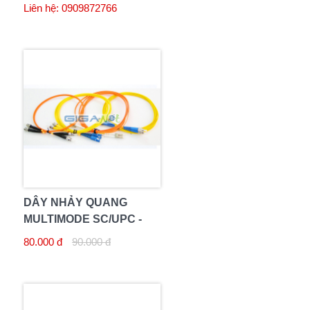
LC/UPC 3M DUPLEX
Liên hệ: 0909872766
DÂY NHẢY QUANG
MULTIMODE SC/UPC -
SC/UPC 3M DUPLEX
80.000 đ
90.000 đ