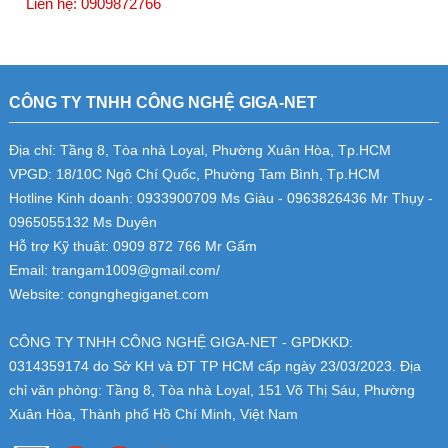
Liên hệ: 0909872766
CÔNG TY TNHH CÔNG NGHỆ GIGA-NET
Địa chỉ: Tầng 8, Tòa nhà Loyal, Phường Xuân Hòa, Tp.HCM
VPGD: 18/10C Ngô Chí Quốc, Phường Tam Bình, Tp.HCM
Hotline Kinh doanh: 0933900709 Ms Giàu - 0963826436 Mr Thụy -
0965055132 Ms Duyên
Hỗ trợ Kỹ thuật: 0909 872 766 Mr Gấm
Email: trangam1009@gmail.com/
Website: congnghegiganet.com
CÔNG TY TNHH CÔNG NGHỆ GIGA-NET - GPDKKD:
0314359174
do Sở KH và ĐT TP HCM cấp ngày 23/03/2023. Địa
chỉ văn phòng: Tầng 8, Tòa nhà Loyal, 151 Võ Thị Sáu, Phường
Xuân Hòa, Thành phố Hồ Chí Minh, Việt Nam