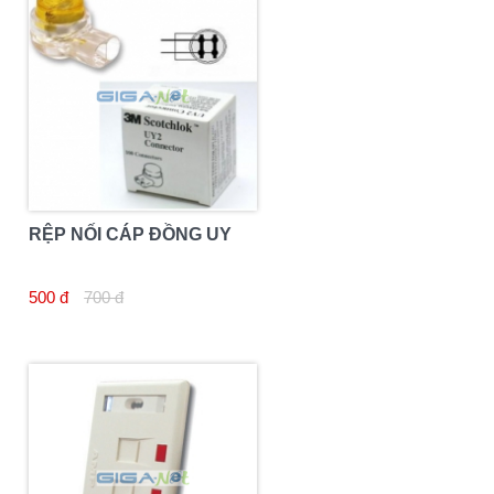
RỆP NỐI CÁP ĐỒNG UY
500 đ
700 đ