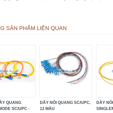
G SẢN PHẨM LIÊN QUAN
ẢY QUANG
DÂY NỐI QUANG SC/UPC,
DÂY NỐ
MODE SC/UPC -
12 MÀU
SINGLE