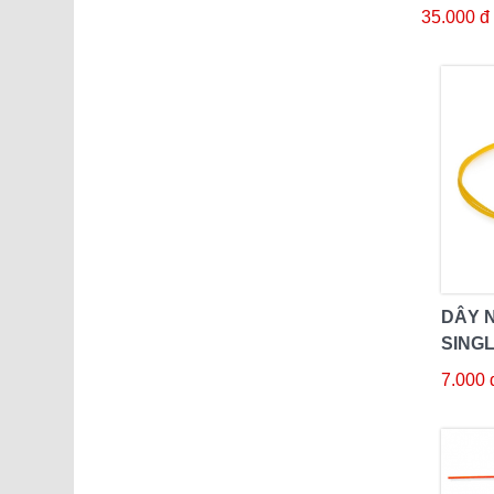
LC/UPC
35.000 đ
DÂY N
SING
7.000 