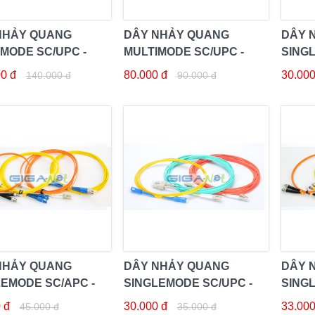
NHẢY QUANG
DÂY NHẢY QUANG
DÂY 
MODE SC/UPC -
MULTIMODE SC/UPC -
SINGL
PC 5M DUPLEX
SC/UPC 3M DUPLEX
SC/A
0 đ
80.000 đ
30.000
140.000 đ
90.000 đ
NHẢY QUANG
DÂY NHẢY QUANG
DÂY 
EMODE SC/APC -
SINGLEMODE SC/UPC -
SINGL
PC 5M
SC/UPC 2M
SC/U
 đ
30.000 đ
33.000
45.000 đ
35.000 đ