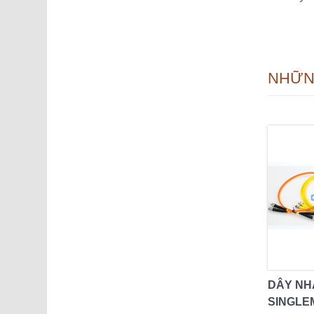
NHỮN
DÂY NH
SINGLE