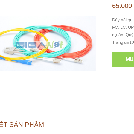
65.000
Dây nối qu
FC, LC, UPC
dự án, Quý
Trangam100
MU
IẾT SẢN PHẨM