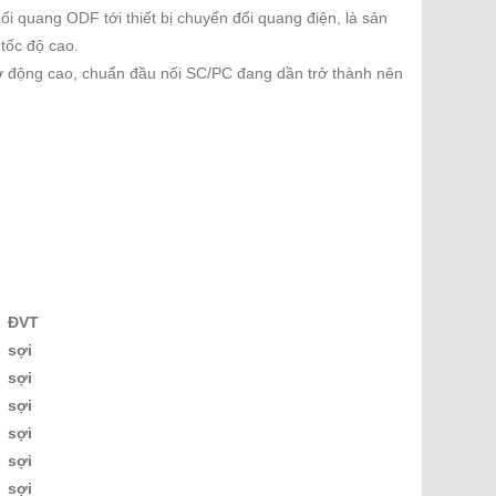
quang ODF tới thiết bị chuyển đổi quang điện, là sản
tốc độ cao.
ơ động cao, chuẩn đầu nối SC/PC đang dần trở thành nên
ĐVT
sợi
sợi
sợi
sợi
sợi
sợi