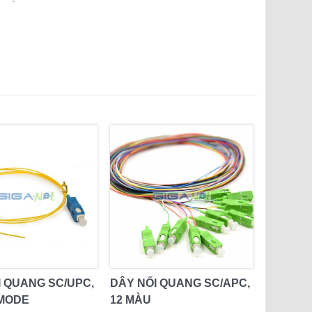
I QUANG SC/UPC,
DÂY NỐI QUANG SC/APC,
MODE
12 MÀU