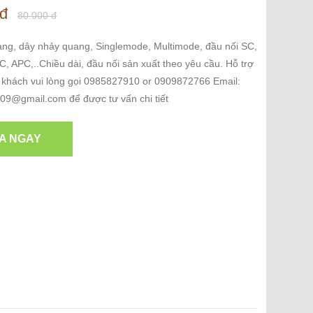
 đ
80.000 đ
ang, dây nhảy quang, Singlemode, Multimode, đầu nối SC,
, APC,..Chiều dài, đầu nối sản xuất theo yêu cầu. Hỗ trợ
 khách vui lòng gọi 0985827910 or 0909872766 Email:
9@gmail.com để được tư vấn chi tiết
A NGAY