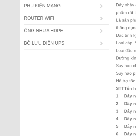
Dây nhảy 
PHỤ KIỆN MẠNG
phẩm rât t
ROUTER WIFI
Là sản ph
thông dụng
ỐNG NHỰA HDPE
Đặc tính k
BỘ LƯU ĐIỆN UPS
Loại cáp:
Loại đầu 
Đường kín
Suy hao c
Suy hao p
Hỗ trợ tốc
STT
Tên 
1
Dây n
2
Dây n
3
Dây n
4
Dây n
5
Dây n
6
Dây n