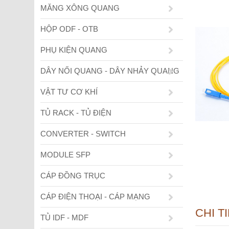
MĂNG XÔNG QUANG
HỘP ODF - OTB
PHỤ KIỆN QUANG
DÂY NỐI QUANG - DÂY NHẢY QUANG
VẬT TƯ CƠ KHÍ
TỦ RACK - TỦ ĐIỆN
CONVERTER - SWITCH
MODULE SFP
CÁP ĐỒNG TRỤC
CÁP ĐIỆN THOẠI - CÁP MẠNG
CHI T
TỦ IDF - MDF