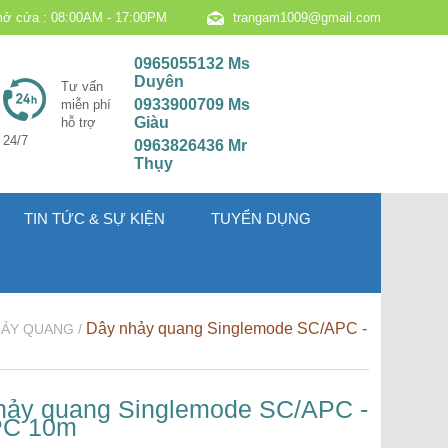
ở cửa : 08:00AM - 17:00PM
trangam1009@gmail.com
0965055132 Ms
Duyên
Tư vấn
0933900709 Ms
miễn phí
Giàu
hỗ trợ
24/7
0963826436 Mr
Thụy
TIN TỨC & SỰ KIỆN
TUYỂN DỤNG
Dây nhảy quang Singlemode SC/APC -
HẢY QUANG /
hảy quang Singlemode SC/APC -
PC 10m