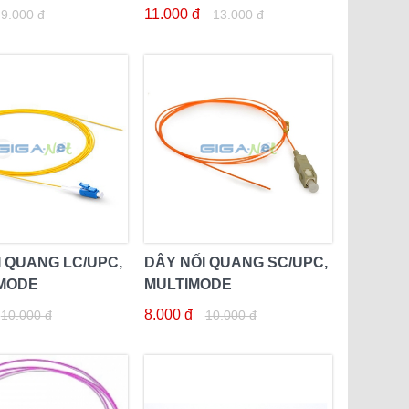
11.000 đ
9.000 đ
13.000 đ
I QUANG LC/UPC,
DÂY NỐI QUANG SC/UPC,
MODE
MULTIMODE
8.000 đ
10.000 đ
10.000 đ