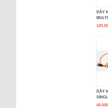
DÂY 
MULTI
SC/U
105.00
DÂY 
SINGL
SC/A
40.000