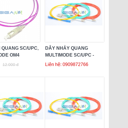
I QUANG SC/UPC,
DÂY NHẢY QUANG
ODE OM4
MULTIMODE SC/UPC -
LC/UPC 3M DUPLEX
Liên hệ: 0909872766
12.000 đ