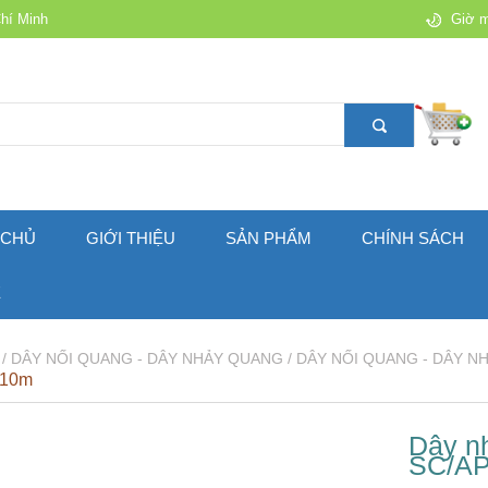
Chí Minh
Giờ m
 CHỦ
GIỚI THIỆU
SẢN PHẨM
CHÍNH SÁCH
Ệ
 /
DÂY NỐI QUANG - DÂY NHẢY QUANG /
DÂY NỐI QUANG - DÂY N
 10m
Dây n
SC/A