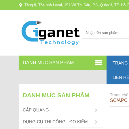
Tầng 8, Tòa nhà Loyal, 151 Võ Thị Sáu, P,6, Quận 3, TP. Hồ 
DANH MỤC SẢN PHẨM
TRANG
LIÊN H
DANH MỤC SẢN PHẨM
Trang chủ
SC/APC
CÁP QUANG
DỤNG CỤ THI CÔNG - ĐO KIỂM