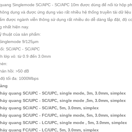
quang Singlemode SC/APC - SC/APC 10m được dùng để nối từ hộp phối 
hông dụng và được ứng dụng vào rất nhiều hệ thống truyền tải dữ liệu 
ẩm được ngành viễn thông sử dụng rất nhiều do dễ dàng lắp đặt, độ c
 nhất hiện nay.
ỹ thuật của sản phẩm:
 Singlemode 9/125µm
nối: SC/APC - SC/APC
h lớp vỏ: từ 0.9 đến 3.0mm
hèn:
hản hồi: >50 dB
 độ tối đa: 1000Mbps
hàng
hảy quang SC/UPC - SC/UPC, single mode, 3m, 3.0mm, simplex
hảy quang SC/UPC - SC/UPC, single mode ,5m, 3.0mm, simplex
hảy quang SC/APC - SC/APC, 5m, 3.0mm, simplex
hảy quang SC/UPC - FC/UPC, single mode, 5m, 3.0mm, simplex
hảy quang SC/UPC - LC/UPC, single mode , 5m, 3.0mm, simplex
hảy quang FC/UPC - LC/UPC, 5m, 3.0mm, simplex