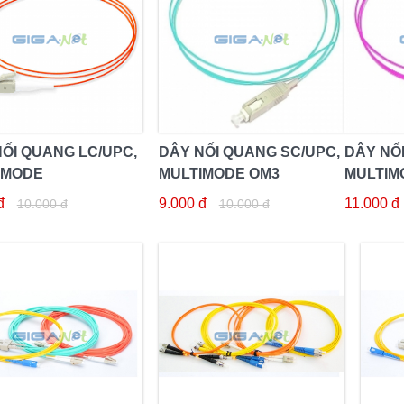
ỐI QUANG LC/UPC,
DÂY NỐI QUANG SC/UPC,
DÂY NỐ
IMODE
MULTIMODE OM3
MULTIM
đ
9.000 đ
11.000 đ
10.000 đ
10.000 đ