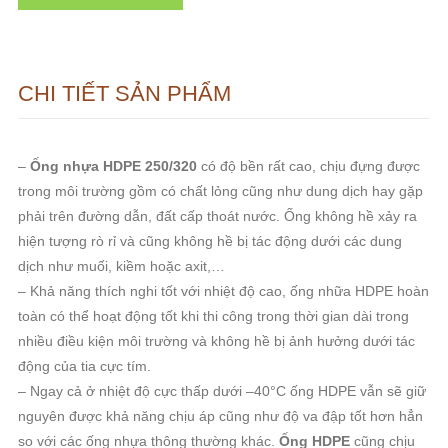
CHI TIẾT SẢN PHẨM
–
Ống nhựa HDPE 250/320
có độ bền rất cao, chịu đựng được
trong môi trường gồm có chất lỏng cũng như dung dịch hay gặp
phải trên đường dẫn, đất cấp thoát nước. Ống không hề xảy ra
hiện tượng rò rỉ và cũng không hề bị tác động dưới các dung
dịch như muối, kiềm hoặc axit,…
– Khả năng thích nghi tốt với nhiệt độ cao, ống nhữa HDPE hoàn
toàn có thể hoạt động tốt khi thi công trong thời gian dài trong
nhiều điều kiện môi trường và không hề bị ảnh hưởng dưới tác
động của tia cực tím.
– Ngay cả ở nhiệt độ cực thấp dưới –40°C ống HDPE vẫn sẽ giữ
nguyên được khả năng chịu áp cũng như độ va đập tốt hơn hẳn
so với các ống nhựa thông thường khác.
Ống HDPE
cũng chịu