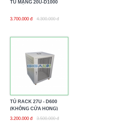
TỦ MẠNG 20U-D1000
3.700.000 đ
4.300.000 đ
TỦ RACK 27U - D600
(KHÔNG CỬA HONG)
3.200.000 đ
3.500.000 đ