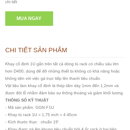
chi tiết
MUA NGAY
CHI TIẾT SẢN PHẨM
Khay cố định 1U gắn trên tất cả dòng tủ rack có chiều sâu lớn
hơn D400, dùng để đỡ những thiết bị không có khả năng hoặc
không tiện với việc gá trực tiếp lên thanh tiêu chuẩn.
Vật liệu làm khay cố định là thép tấm dày 1mm đến 1,2mm và
được đột lỗ nhằm đảm bảo sự thông thoáng và giảm khối lượng.
THÔNG SỐ KỸ THUẬT
- Mã sản phẩm: GGN-F1U
- Khay tủ rack 1U = 1,75 inch = 4.45cm
- Kích thước thực : chuẩn 19'.
- Khay được gá lên khung tiêu chuẩn bởi 4 ốc rack ở hai bên