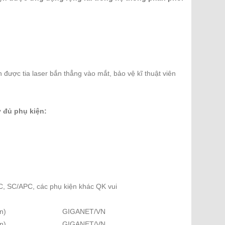
được tia laser bắn thẳng vào mắt, bảo vệ kĩ thuật viên
 đủ phụ kiện:
C, SC/APC, các phụ kiện khác QK vui
n)
GIGANET/VN
n)
GIGANET/VN