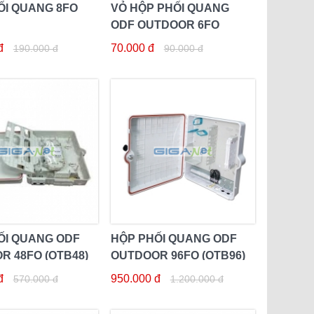
ỐI QUANG 8FO
VỎ HỘP PHỐI QUANG
ODF OUTDOOR 6FO
(OTB6)
đ
70.000 đ
190.000 đ
90.000 đ
ỐI QUANG ODF
HỘP PHỐI QUANG ODF
R 48FO (OTB48)
OUTDOOR 96FO (OTB96)
đ
950.000 đ
570.000 đ
1.200.000 đ