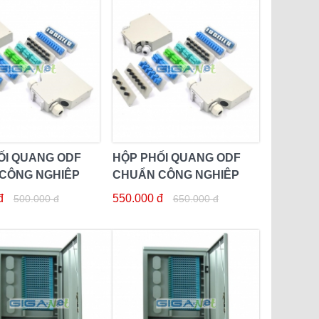
ỐI QUANG ODF
HỘP PHỐI QUANG ODF
CÔNG NGHIỆP
CHUẨN CÔNG NGHIỆP
L 12FO
DIN RAIL 24FO
đ
550.000 đ
500.000 đ
650.000 đ