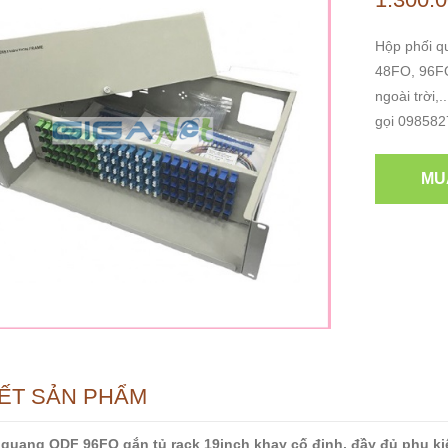
Hộp phối 
48FO, 96FO,
ngoài trời,
gọi 098582
MU
IẾT SẢN PHẨM
quang ODF 96FO gắn tủ rack 19inch khay cố định, đầy đủ phụ ki