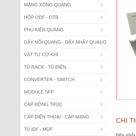
MĂNG XÔNG QUANG
HỘP ODF - OTB
PHỤ KIỆN QUANG
DÂY NỐI QUANG - DÂY NHẢY QUANG
VẬT TƯ CƠ KHÍ
TỦ RACK - TỦ ĐIỆN
CONVERTER - SWITCH
MODULE SFP
CÁP ĐỒNG TRỤC
CÁP ĐIỆN THOẠI - CÁP MẠNG
CHI T
TỦ IDF - MDF
Hộp phối 