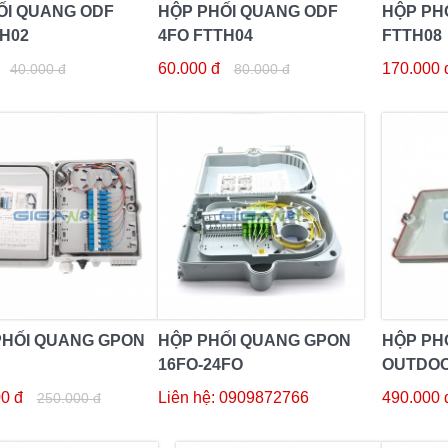
ỐI QUANG ODF
HỘP PHỐI QUANG ODF
HỘP PH
TH02
4FO FTTH04
FTTH08
60.000 đ
170.000 
40.000 đ
80.000 đ
PHỐI QUANG GPON
HỘP PHỐI QUANG GPON
HỘP PH
16FO-24FO
OUTDOO
0 đ
Liên hệ: 0909872766
490.000 
250.000 đ