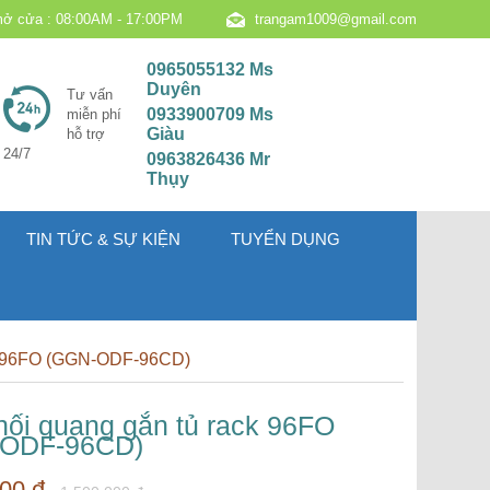
ở cửa : 08:00AM - 17:00PM
trangam1009@gmail.com
0965055132 Ms
Duyên
Tư vấn
0933900709 Ms
miễn phí
Giàu
hỗ trợ
24/7
0963826436 Mr
Thụy
TIN TỨC & SỰ KIỆN
TUYỂN DỤNG
ck 96FO (GGN-ODF-96CD)
hối quang gắn tủ rack 96FO
-ODF-96CD)
00 đ