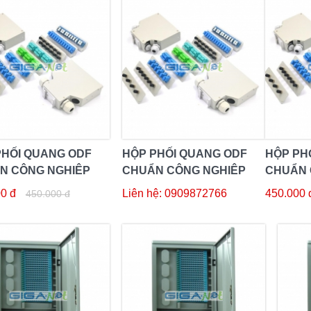
PHỐI QUANG ODF
HỘP PHỐI QUANG ODF
HỘP PH
N CÔNG NGHIỆP
CHUẨN CÔNG NGHIỆP
CHUẨN 
AIL 4FO
DIN RAIL 8FO
DIN RAI
0 đ
Liên hệ: 0909872766
450.000 
450.000 đ