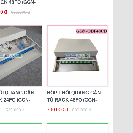
CK 48FO (GGN-
8RT)
0 đ
850.000 đ
ỐI QUANG GẮN
HỘP PHỐI QUANG GẮN
 24FO (GGN-
TỦ RACK 48FO (GGN-
CD)
ODF-48CD)
đ
790.000 đ
520.000 đ
890.000 đ