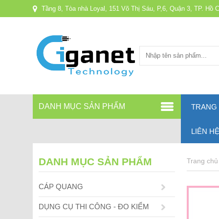
Tầng 8, Tòa nhà Loyal, 151 Võ Thị Sáu, P,6, Quận 3, TP. Hồ 
DANH MỤC SẢN PHẨM
TRANG
LIÊN H
DANH MỤC SẢN PHẨM
Trang chủ
CÁP QUANG
DỤNG CỤ THI CÔNG - ĐO KIỂM