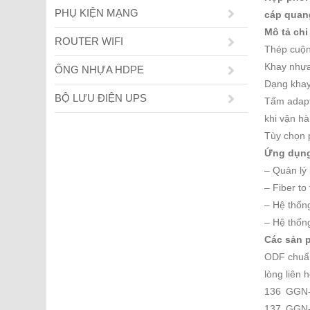
PHỤ KIỆN MẠNG
cáp quang
Mô tả chi
ROUTER WIFI
Thép cuộn 
Khay nhựa
ỐNG NHỰA HDPE
Dạng khay 
BỘ LƯU ĐIỆN UPS
Tấm adapte
khi vận h
Tùy chọn 
Ứng dụng
– Quản lý
– Fiber t
– Hệ thốn
– Hệ thốn
Các sản 
ODF chuẩn
lòng liên h
136
GGN
137
GGN