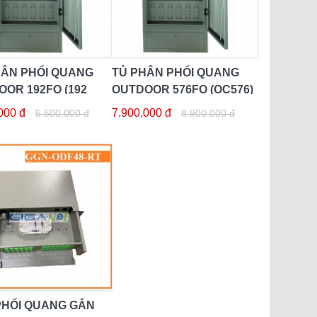
HÂN PHỐI QUANG
TỦ PHÂN PHỐI QUANG
OR 192FO (192
OUTDOOR 576FO (OC576)
000 đ
7.900.000 đ
5.500.000 đ
8.900.000 đ
PHỐI QUANG GẮN