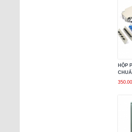
HỘP 
CHUẨ
DIN R
350.00