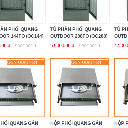
HÂN PHỐI QUANG
TỦ PHÂN PHỐI QUANG
TỦ P
OR 144FO (OC144)
OUTDOOR 288FO (OC288)
OUTDO
000 đ
5.900.000 đ
4.500.
5.000.000 đ
6.900.000 đ
PHỐI QUANG GẮN
HỘP PHỐI QUANG GẮN
HỘP 