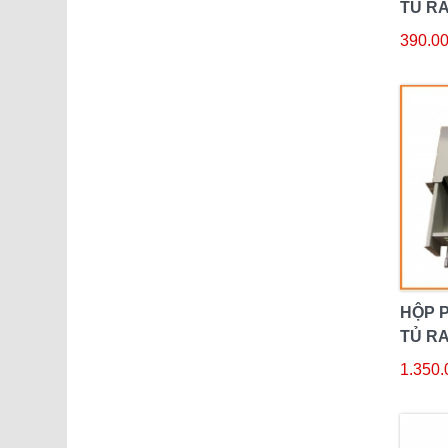
TỦ RA
ODF-1
390.00
HỘP 
TỦ RA
ODF-9
1.350.