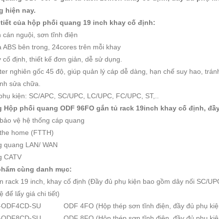
 hiện nay.
 tiết của hộp phối quang 19 inch khay cố định:
cán nguội, sơn tĩnh điện
 ABS bên trong, 24cores trên mỗi khay
cố định, thiết kế đơn giản, dễ sử dụng.
r nghiên gốc 45 độ, giúp quản lý cáp dễ dàng, hạn chế suy hao, tránh 
ành sửa chữa.
phụ kiện: SC/APC, SC/UPC, LC/UPC, FC/UPC, ST,..
 Hộp phối quang ODF 96FO gắn tủ rack 19inch khay cố định, đầy
 bảo vệ hệ thống cáp quang
o the home (FTTH)
g quang LAN/ WAN
g CATV
phẩm cùng danh mục:
 rack 19 inch, khay cố định (Đầy đủ phụ kiện bao gồm dây nối SC/UP
ệ để lấy giá chi tiết)
-ODF4CD-SU
ODF 4FO (Hộp thép sơn tĩnh điện, đầy đủ phụ kiệ
-ODF8CD-SU
ODF 8FO (Hộp thép sơn tĩnh điện, đầy đủ phụ kiệ