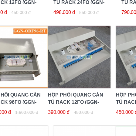
CK 12FO (GGN-
TỦ RACK 24FO (GGN-
TỦ RA
2RT)
ODF-24RT)
ODF-4
0 đ
498.000 đ
790.00
450.000 đ
550.000 đ
PHỐI QUANG GẮN
HỘP PHỐI QUANG GẮN
HỘP PH
CK 96FO (GGN-
TỦ RACK 12FO (GGN-
TỦ RACK
6RT)
ODF-12CD)
ODF-24
000 đ
390.000 đ
450.000 
1.600.000 đ
450.000 đ