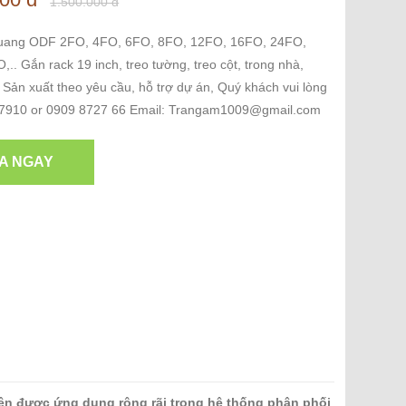
1.500.000 đ
quang ODF 2FO, 4FO, 6FO, 8FO, 12FO, 16FO, 24FO,
.. Gắn rack 19 inch, treo tường, treo cột, trong nhà,
.. Sản xuất theo yêu cầu, hỗ trợ dự án, Quý khách vui lòng
7910 or 0909 8727 66 Email: Trangam1009@gmail.com
A NGAY
ện được ứng dụng rộng rãi trong hệ thống phân phối