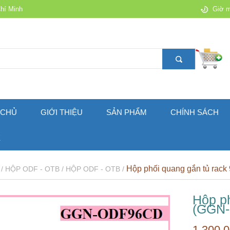
Chí Minh
Giờ m
 CHỦ
GIỚI THIỆU
SẢN PHẨM
CHÍNH SÁCH
Ệ
Hộp phối quang gắn tủ ra
 /
HỘP ODF - OTB /
HỘP ODF - OTB /
Hộp p
(GGN
1.300.0