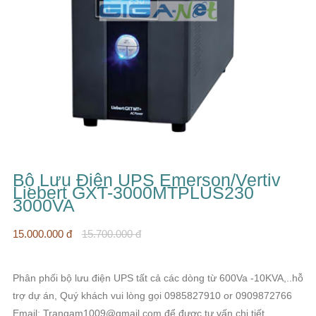
Bộ Lưu Điện UPS Emerson/Vertiv
Liebert GXT-3000MTPLUS230
3000VA
15.000.000 đ
15.700.000 đ
Phân phối bộ lưu điện UPS tất cả các dòng từ 600Va -10KVA,..hỗ
trợ dự án, Quý khách vui lòng gọi 0985827910 or 0909872766
Email: Trangam1009@gmail.com để được tư vấn chi tiết