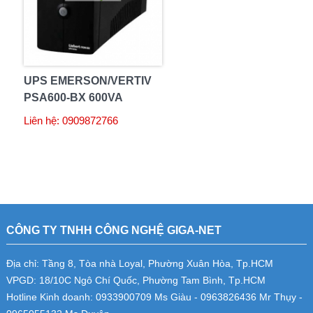
UPS EMERSON/VERTIV
PSA600-BX 600VA
Liên hệ: 0909872766
CÔNG TY TNHH CÔNG NGHỆ GIGA-NET
Địa chỉ: Tầng 8, Tòa nhà Loyal, Phường Xuân Hòa, Tp.HCM
VPGD: 18/10C Ngô Chí Quốc, Phường Tam Bình, Tp.HCM
Hotline Kinh doanh: 0933900709 Ms Giàu - 0963826436 Mr Thụy -