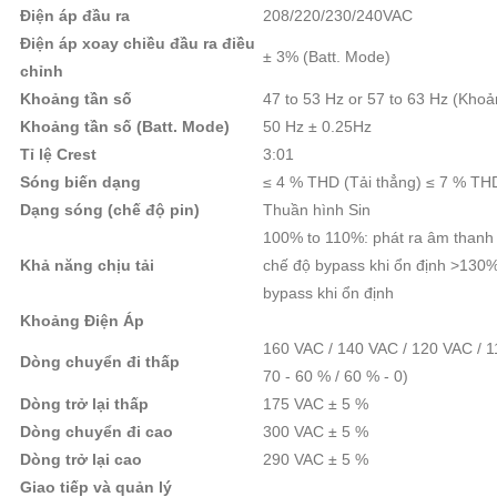
Điện áp đầu ra
208/220/230/240VAC
Điện áp xoay chiều đầu ra điều
± 3% (Batt. Mode)
chỉnh
Khoảng tần số
47 to 53 Hz or 57 to 63 Hz (Kho
Khoảng tần số (Batt. Mode)
50 Hz ± 0.25Hz
Tỉ lệ Crest
3:01
Sóng biến dạng
≤ 4 % THD (Tải thẳng) ≤ 7 % THD
Dạng sóng (chế độ pin)
Thuần hình Sin
100% to 110%: phát ra âm thanh
Khả năng chịu tải
chế độ bypass khi ổn định >130%
bypass khi ổn định
Khoảng Điện Áp
160 VAC / 140 VAC / 120 VAC / 11
Dòng chuyển đi thấp
70 - 60 % / 60 % - 0)
Dòng trở lại thấp
175 VAC ± 5 %
Dòng chuyển đi cao
300 VAC ± 5 %
Dòng trở lại cao
290 VAC ± 5 %
Giao tiếp và quản lý