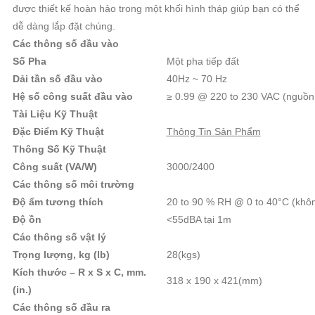
được thiết kế hoàn hảo trong một khối hình tháp giúp bạn có thể
dễ dàng lắp đặt chúng.
Các thông số đầu vào
Số Pha
Một pha tiếp đất
Dải tần số đầu vào
40Hz ~ 70 Hz
Hệ số công suất đầu vào
≥ 0.99 @ 220 to 230 VAC (nguồn 
Tài Liệu Kỹ Thuật
Đặc Điểm Kỹ Thuật
Thông Tin Sản Phẩm
Thông Số Kỹ Thuật
Công suất (VA/W)
3000/2400
Các thông số môi trường
Độ ẩm tương thích
20 to 90 % RH @ 0 to 40°C (khôn
Độ ồn
<55dBA tại 1m
Các thông số vật lý
Trọng lượng, kg (lb)
28(kgs)
Kích thước – R x S x C, mm.
318 x 190 x 421(mm)
(in.)
Các thông số đầu ra