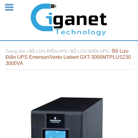
Bộ Lưu
Trang chủ /
BỘ LƯU ĐIỆN UPS /
BỘ LƯU ĐIỆN UPS /
Điện UPS Emerson/Vertiv Liebert GXT-3000MTPLUS230
3000VA