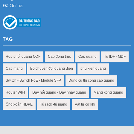
Đã Online:
TAG
Hộp phối quang ODF
Cáp đồng trục
Cáp quang
Tủ IDF - MDF
Cáp mạng
Bộ chuyển đổi quang điện
phụ kiện quang
Switch - Switch PoE - Module SFP
Dụng cụ thi công cáp quang
Router WIFI
Dây nối quang - Dây nhảy quang
Măng xông quang
Ống xoắn HDPE
Tủ rack -tủ mạng
Vật tư cơ khí