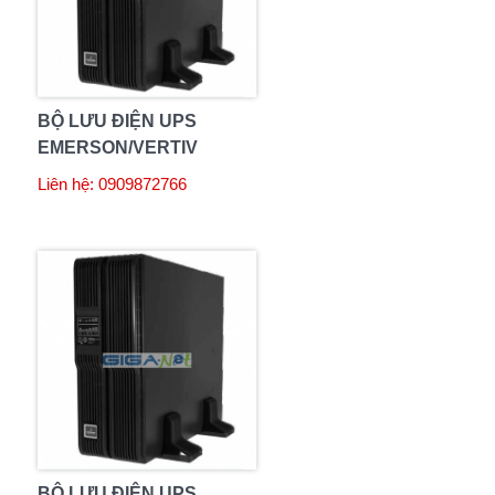
BỘ LƯU ĐIỆN UPS
EMERSON/VERTIV
LIEBERT GXT3-
Liên hệ: 0909872766
6000RT230 6000VA
BỘ LƯU ĐIỆN UPS