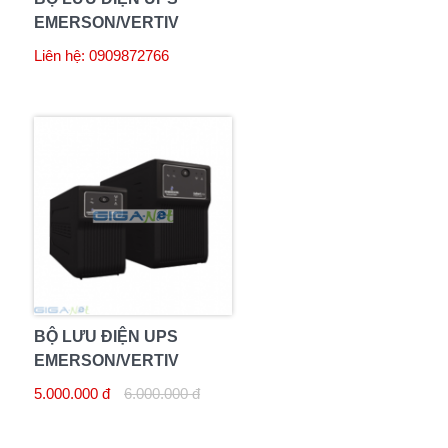
EMERSON/VERTIV
LIEBERT GXT3-
Liên hệ: 0909872766
5000RT230 5000VA
BỘ LƯU ĐIỆN UPS
EMERSON/VERTIV
LIEBERT PSA1500MT3-
5.000.000 đ
6.000.000 đ
230 1500VA