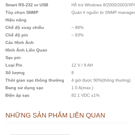
Smart RS-232 or USB
Hỗ trợ Windows 8/2000/2003/XP/
Tùy chọn SNMP
Quản lí nguồn từ SNMP manager
Hiệu năng
Chế độ xoay chiều
~ 88%
Chế độ pin
~ 83%
Các Hình Ảnh
Hình Ảnh Liên Quan
Sạc pin
Loại Pin
12 V / 9 AH
Số lượng
8
Thời gian sạc thông thường
4 giờ được 90%(thông thường)
Đang sử dụng sạc
1.0 A(max.)
Điện áp sạc
82.1 VDC ±1%
NHỮNG SẢN PHẨM LIÊN QUAN