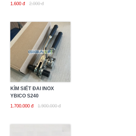
1.600 đ
2.000 đ
KÌM SIẾT ĐAI INOX
YBICO S240
1.700.000 đ
1.900.000 đ