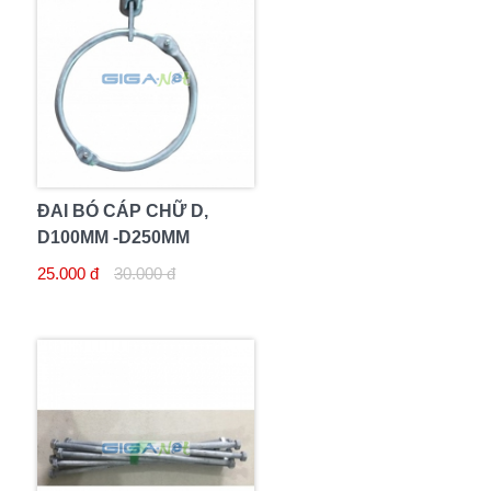
ĐAI BÓ CÁP CHỮ D,
D100MM -D250MM
25.000 đ
30.000 đ