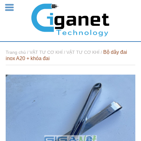
Bộ dây đai
Trang chủ /
VẬT TƯ CƠ KHÍ /
VẬT TƯ CƠ KHÍ /
inox A20 + khóa đai