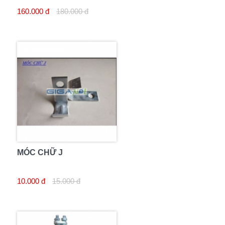
D250
160.000 đ
180.000 đ
MÓC CHỮ J
10.000 đ
15.000 đ