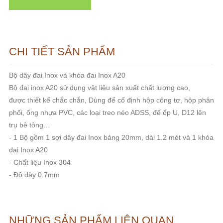
CHI TIẾT SẢN PHẨM
Bộ dây đai Inox và khóa đai Inox A20
Bộ đai inox A20 sử dụng vật liệu sản xuất chất lượng cao,
được thiết kế chắc chắn, Dùng để cố định hộp công tơ, hộp phân
phối, ống nhựa PVC, các loại treo néo ADSS, đế ốp U, D12 lên
trụ bê tông…
- 1 Bộ gồm 1 sợi dây đai Inox bảng 20mm, dài 1.2 mét và 1 khóa
đai Inox A20
- Chất liệu Inox 304
- Độ dày 0.7mm
NHỮNG SẢN PHẨM LIÊN QUAN